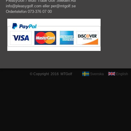
PleasyGolf / Multi Trade Golf Sweden AB
info@pleasygolf.com
eller
per@mtgolf.se
Ordertelefon 073-376 07 00
© Copyright 2016 MTGolf
Svenska
English