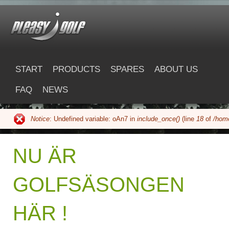
Skip to main content
pleasygolf.com
START
PRODUCTS
SPARES
ABOUT US
FAQ
NEWS
Notice
: Undefined variable: oAn7 in
include_once()
(line
18
of
/home
Error message
NU ÄR
GOLFSÄSONGEN
HÄR !