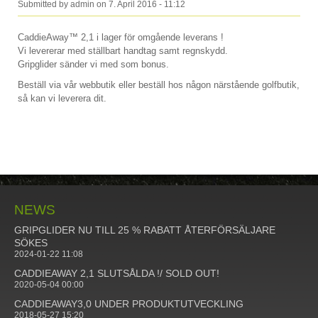
Submitted by
admin
on
7. April 2016 - 11:12
CaddieAway™ 2,1 i lager för omgående leverans !
Vi levererar med ställbart handtag samt regnskydd.
Gripglider sänder vi med som bonus.
Beställ via vår webbutik eller beställ hos någon närstående golfbutik,
så kan vi leverera dit.
NEWS
GRIPGLIDER NU TILL 25 % RABATT ÅTERFÖRSÄLJARE
SÖKES
2024-01-22 11:08
CADDIEAWAY 2,1 SLUTSÅLDA !/ SOLD OUT!
2020-05-04 00:00
CADDIEAWAY3,0 UNDER PRODUKTUTVECKLING
2018-05-27 15:20